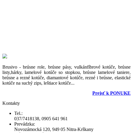
Brusivo - brúsne role, brúsne pásy, vulkánfíbrové kotúče, brúsne
listy,hárky, lamelové kotúče so stopkou, brúsne lamelové taniere,
brúsne a rezné kotúče, diamantové kotúče, rezné i brúsne, elastické
kotúče na suchý zips, leštiace kotúče...
Prejsť k PONUKE
Kontakty
Tel.:
037/7418138, 0905 641 961
Prevádzka:
Novozámocká 120, 949 05 Nitra-Krškany