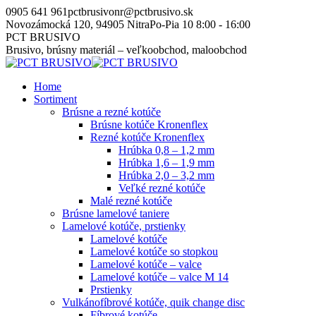
Skip
0905 641 961
pctbrusivonr@pctbrusivo.sk
to
Novozámocká 120, 94905 Nitra
Po-Pia 10 8:00 - 16:00
content
PCT BRUSIVO
Brusivo, brúsny materiál – veľkoobchod, maloobchod
Home
Sortiment
Brúsne a rezné kotúče
Brúsne kotúče Kronenflex
Rezné kotúče Kronenflex
Hrúbka 0,8 – 1,2 mm
Hrúbka 1,6 – 1,9 mm
Hrúbka 2,0 – 3,2 mm
Veľké rezné kotúče
Malé rezné kotúče
Brúsne lamelové taniere
Lamelové kotúče, prstienky
Lamelové kotúče
Lamelové kotúče so stopkou
Lamelové kotúče – valce
Lamelové kotúče – valce M 14
Prstienky
Vulkánofíbrové kotúče, quik change disc
Fíbrové kotúče