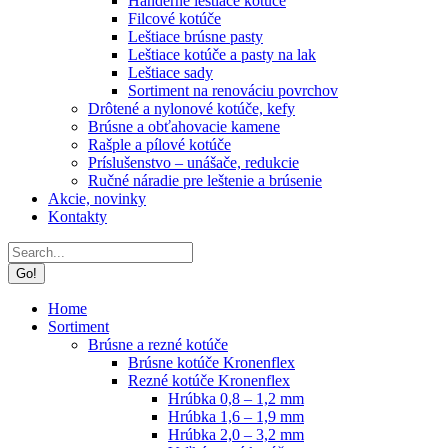
Handerné leštiace kotúče
Filcové kotúče
Leštiace brúsne pasty
Leštiace kotúče a pasty na lak
Leštiace sady
Sortiment na renováciu povrchov
Drôtené a nylonové kotúče, kefy
Brúsne a obťahovacie kamene
Rašple a pílové kotúče
Príslušenstvo – unášače, redukcie
Ručné náradie pre leštenie a brúsenie
Akcie, novinky
Kontakty
Search:
Home
Sortiment
Brúsne a rezné kotúče
Brúsne kotúče Kronenflex
Rezné kotúče Kronenflex
Hrúbka 0,8 – 1,2 mm
Hrúbka 1,6 – 1,9 mm
Hrúbka 2,0 – 3,2 mm