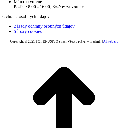
Máme otvorené:
Po-Pia: 8:00 - 16:00, So-Ne: zatvorené
Ochrana osobných údajov
Zásady ochrany osobných údajov
Súbory cookies
Copyright © 2021 PCT BRUSIVO s.r.o., Všetky práva vyhradené. |
Allweb sro
t
T