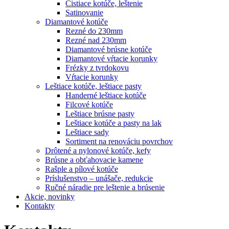
Čistiace kotúče, leštenie
Satinovanie
Diamantové kotúče
Rezné do 230mm
Rezné nad 230mm
Diamantové brúsne kotúče
Diamantové vŕtacie korunky
Frézky z tvrdokovu
Vŕtacie korunky
Leštiace kotúče, leštiace pasty
Handerné leštiace kotúče
Filcové kotúče
Leštiace brúsne pasty
Leštiace kotúče a pasty na lak
Leštiace sady
Sortiment na renováciu povrchov
Drôtené a nylonové kotúče, kefy
Brúsne a obťahovacie kamene
Rašple a pílové kotúče
Príslušenstvo – unášače, redukcie
Ručné náradie pre leštenie a brúsenie
Akcie, novinky
Kontakty