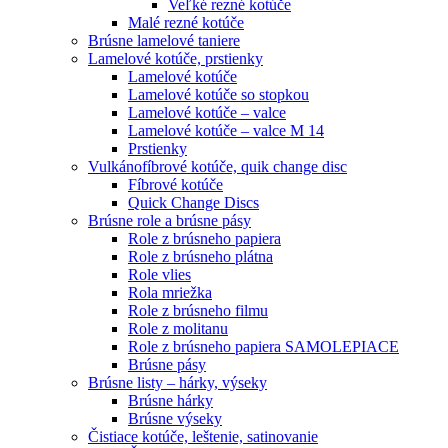
Veľké rezné kotúče
Malé rezné kotúče
Brúsne lamelové taniere
Lamelové kotúče, prstienky
Lamelové kotúče
Lamelové kotúče so stopkou
Lamelové kotúče – valce
Lamelové kotúče – valce M 14
Prstienky
Vulkánofíbrové kotúče, quik change disc
Fíbrové kotúče
Quick Change Discs
Brúsne role a brúsne pásy
Role z brúsneho papiera
Role z brúsneho plátna
Role vlies
Rola mriežka
Role z brúsneho filmu
Role z molitanu
Role z brúsneho papiera SAMOLEPIACE
Brúsne pásy
Brúsne listy – hárky, výseky
Brúsne hárky
Brúsne výseky
Čistiace kotúče, leštenie, satinovanie