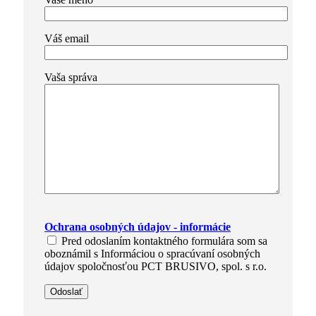
Váš email
Vaša správa
Please
Ochrana osobných údajov - informácie
leave
this
Pred odoslaním kontaktného formulára som sa
field
oboznámil s Informáciou o spracúvaní osobných
empty.
údajov spoločnosťou PCT BRUSIVO, spol. s r.o.