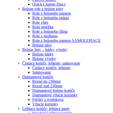
Quick Change Discs
Brúsne role a brúsne pásy
Role z brúsneho papiera
Role z brúsneho plátna
Role vlies
Rola mriežka
Role z brúsneho filmu
Role z molitanu
Role z brúsneho papiera SAMOLEPIACE
Brúsne pásy
Brúsne listy – hárky, výseky
Brúsne hárky
Brúsne výseky
Čistiace kotúče, leštenie, satinovanie
Čistiace kotúče, leštenie
Satinovanie
Diamantové kotúče
Rezné do 230mm
Rezné nad 230mm
Diamantové brúsne kotúče
Diamantové vŕtacie korunky
Frézky z tvrdokovu
Vŕtacie korunky
Leštiace kotúče, leštiace pasty