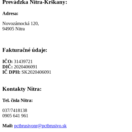
Prevádzka Nitra-Krškany:
Adresa:
Novozámocká 120,
94905 Nitra
Fakturačné údaje:
IČO:
31439721
DIČ:
2020406091
IČ DPH:
SK2020406091
Kontakty Nitra:
Tel. čísla Nitra:
037/7418138
0905 641 961
Mail:
pctbrusivonr@pctbrusivo.sk