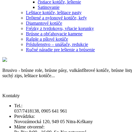
čistiace kotúče, leštenie
Satinovanie
Leštiace kotúče, leštiace pasty
Drôtené a nylonové kotúče, kefy
Diamantové kotúče
Frézky z tvrdokovu, vŕtacie korunky
Brúsne a obťahovacie kamene
Rašple a pílové kotúče
Príslušenstvo – unášače, redukcie
Ručné náradie pre leštenie a brúsenie
Brusivo - brúsne role, brúsne pásy, vulkánfíbrové kotúče, brúsne lis
suchý zips, leštiace kotúče...
Kontakty
Tel.:
037/7418138, 0905 641 961
Prevádzka:
Novozámocká 120, 949 05 Nitra-Krškany
Máme otvorené: