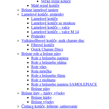
Veľké rezné kotúče
Malé rezné kotúče
Brúsne lamelové taniere
Lamelové kotúče, prstienky
Lamelové kotúče
Lamelové kotúče so stopkou
Lamelové kotúče – valce
Lamelové kotúče – valce M 14
Prstienky
Vulkánofíbrové kotúče, quik change disc
Fíbrové kotúče
Quick Change Discs
Brúsne role a brúsne pásy
Role z brúsneho papiera
Role z brúsneho plátna
Role vlies
Rola mriežka
Role z brúsneho filmu
Role z molitanu
Role z brúsneho papiera SAMOLEPIACE
Brúsne pásy
Brúsne listy – hárky, výseky
Brúsne hárky
Brúsne výseky
Čistiace kotúče, leštenie, satinovanie