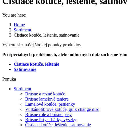
Čistiace kotúče, leštenie, satino
You are here:
Home
Sortiment
Čistiace kotúče, leštenie, satinovanie
Vyberte si z našej širokej ponuky produktov.
Pri špeciálnych problémoch, alebo odborných dotazoch sme Vám 
Čistiace kotúče, leštenie
Satinovanie
Ponuka
Sortiment
Brúsne a rezné kotúče
Brúsne lamelové taniere
Lamelové kotúče, prstienky
Vulkánofíbrové kotúče, quik change disc
Brúsne role a brúsne pásy
Brúsne listy – hárky, výseky
Čistiace kotúče, leštenie, satinovanie