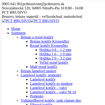
Skip
0905 641 961
pctbrusivonr@pctbrusivo.sk
to
Novozámocká 120, 94905 Nitra
Po-Pia 10 8:00 - 16:00
content
PCT BRUSIVO
Brusivo, brúsny materiál – veľkoobchod, maloobchod
Home
Sortiment
Brúsne a rezné kotúče
Brúsne kotúče Kronenflex
Rezné kotúče Kronenflex
Hrúbka 0,8 – 1,2 mm
Hrúbka 1,6 – 1,9 mm
Hrúbka 2,0 – 3,2 mm
Veľké rezné kotúče
Malé rezné kotúče
Brúsne lamelové taniere
Lamelové kotúče, prstienky
Lamelové kotúče
Lamelové kotúče so stopkou
Lamelové kotúče – valce
Lamelové kotúče – valce M 14
Prstienky
Vulkánofíbrové kotúče, quik change disc
Fíbrové kotúče