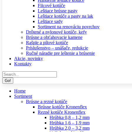
Handerné leštiace kotúče
Filcové kotúče
Leštiace brúsne pasty
Leštiace kotúče a pasty na lak
Leštiace sady
Sortiment na renováciu povrchov
Drôtené a nylonové kotúče, kefy
Brúsne a obťahovacie kamene
Rašple a pílové kotúče
Príslušenstvo – unášače, redukcie
Ručné náradie pre leštenie a brúsenie
Akcie, novinky
Kontakty
Search:
Home
Sortiment
Brúsne a rezné kotúče
Brúsne kotúče Kronenflex
Rezné kotúče Kronenflex
Hrúbka 0,8 – 1,2 mm
Hrúbka 1,6 – 1,9 mm
Hrúbka 2,0 – 3,2 mm