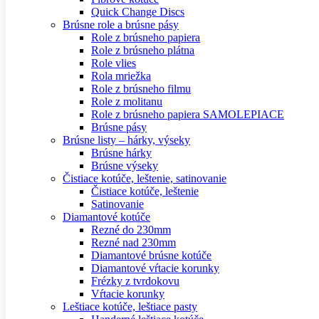
Quick Change Discs
Brúsne role a brúsne pásy
Role z brúsneho papiera
Role z brúsneho plátna
Role vlies
Rola mriežka
Role z brúsneho filmu
Role z molitanu
Role z brúsneho papiera SAMOLEPIACE
Brúsne pásy
Brúsne listy – hárky, výseky
Brúsne hárky
Brúsne výseky
Čistiace kotúče, leštenie, satinovanie
Čistiace kotúče, leštenie
Satinovanie
Diamantové kotúče
Rezné do 230mm
Rezné nad 230mm
Diamantové brúsne kotúče
Diamantové vŕtacie korunky
Frézky z tvrdokovu
Vŕtacie korunky
Leštiace kotúče, leštiace pasty