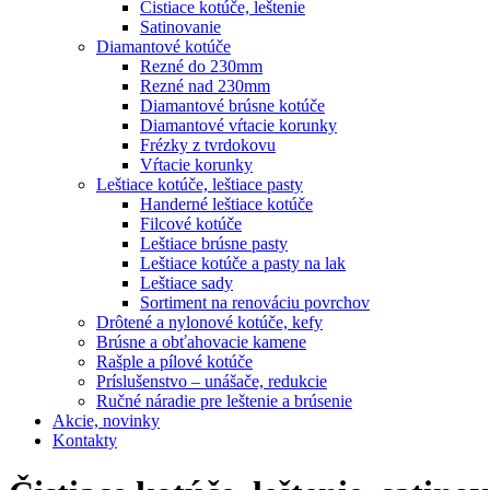
Čistiace kotúče, leštenie
Satinovanie
Diamantové kotúče
Rezné do 230mm
Rezné nad 230mm
Diamantové brúsne kotúče
Diamantové vŕtacie korunky
Frézky z tvrdokovu
Vŕtacie korunky
Leštiace kotúče, leštiace pasty
Handerné leštiace kotúče
Filcové kotúče
Leštiace brúsne pasty
Leštiace kotúče a pasty na lak
Leštiace sady
Sortiment na renováciu povrchov
Drôtené a nylonové kotúče, kefy
Brúsne a obťahovacie kamene
Rašple a pílové kotúče
Príslušenstvo – unášače, redukcie
Ručné náradie pre leštenie a brúsenie
Akcie, novinky
Kontakty